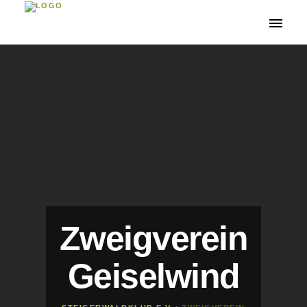
Toggle
navigati
Zweigverein
Geiselwind