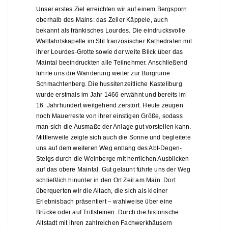
Unser erstes Ziel erreichten wir auf einem Bergsporn
oberhalb des Mains: das Zeiler Käppele, auch
bekannt als fränkisches Lourdes. Die eindrucksvolle
Wallfahrtskapelle im Stil französischer Kathedralen mit
ihrer Lourdes-Grotte sowie der weite Blick über das
Maintal beeindruckten alle Teilnehmer. Anschließend
führte uns die Wanderung weiter zur Burgruine
Schmachtenberg. Die hussitenzeitliche Kastellburg
wurde erstmals im Jahr 1466 erwähnt und bereits im
16. Jahrhundert weitgehend zerstört. Heute zeugen
noch Mauerreste von ihrer einstigen Größe, sodass
man sich die Ausmaße der Anlage gut vorstellen kann.
Mittlerweile zeigte sich auch die Sonne und begleitete
uns auf dem weiteren Weg entlang des Abt-Degen-
Steigs durch die Weinberge mit herrlichen Ausblicken
auf das obere Maintal. Gut gelaunt führte uns der Weg
schließlich hinunter in den Ort Zeil am Main. Dort
überquerten wir die Altach, die sich als kleiner
Erlebnisbach präsentiert – wahlweise über eine
Brücke oder auf Trittsteinen. Durch die historische
Altstadt mit ihren zahlreichen Fachwerkhäusern