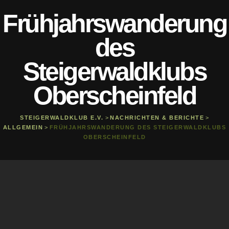
Frühjahrswanderung
des
Steigerwaldklubs
Oberscheinfeld
STEIGERWALDKLUB E.V.
>
NACHRICHTEN & BERICHTE
>
ALLGEMEIN
>
FRÜHJAHRSWANDERUNG DES STEIGERWALDKLUBS
OBERSCHEINFELD