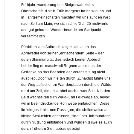
Frühjahrswanderung des Steigerwaldklubs
Oberscheinfeld statt. Früh morgens trafen wir uns und
in Fahrgemeinschaften machten wir uns auf den Weg
nach Zeil am Main, wo sich schließlich 25 motivierte
und gut gelaunte Wanderfreunde am Startpunkt
versammelten.
Pünktlich zum Aufbruch zeigte sich auch das
Aprilwetter von seiner „erfrischenden“ Seite – der
guten Stimmung tat dies jedoch keinen Abbruch.
Leider fing es massiv mit Regnen an so das der
Gedanke an das Beenden der Veranstaltung nicht
ausblieb. Doch wir hielten durch. Zunächst führte uns
der Weg auf schönen Wanderpfaden durch die Wälder
rund um Zeil, die uns dabei auch etwas Schutz boten.
Bald wechselten sich Wald- und Feldwege ab, bevor
wir in beeindruckende Hohlwege eintauchten. Diese
tief eingeschnittenen Passagen, die stellenweise an
kleine Schluchten erinnerten, sind über Jahrhunderte
durch Nutzung entstanden und wurden teilweise auch
durch früheren Steinabbau geprägt.