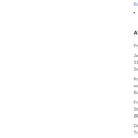
B
A
Pr
J
31
Sc
Kr
wa
B
F
St
2
Di
T