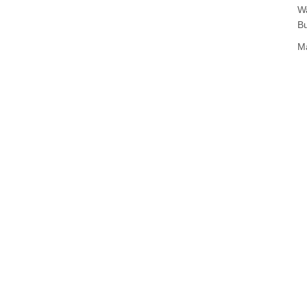
W
B
M
2
Ge
Sc
Ne
St
Os
B
J