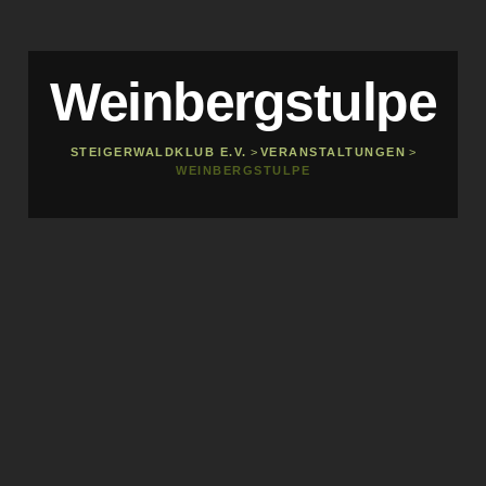
Weinbergstulpe
STEIGERWALDKLUB E.V.
>
VERANSTALTUNGEN
>
WEINBERGSTULPE