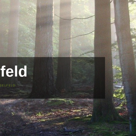
feld
SELFELD