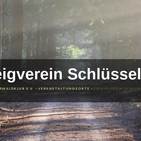
igverein Schlüssel
RWALDKLUB E.V.
VERANSTALTUNGSORTE
ZWEIGVEREIN SCHLÜS
>
>