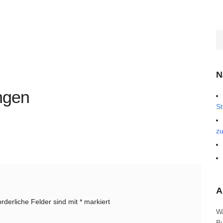
N
ngen
St
zu
A
orderliche Felder sind mit
*
markiert
W
B