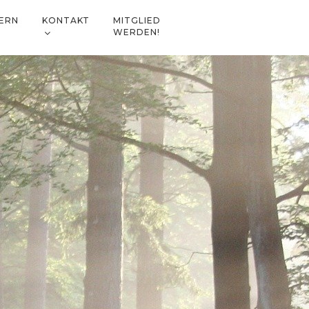
ERN
KONTAKT
MITGLIED
WERDEN!