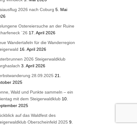
aiausflug 2026 nach Coburg
5. Mai
026
lungene Ostereiersuche an der Ruine
harfeneck `26
17. April 2026
ue Wandertafeln für die Wanderregion
eigerwald
16. April 2026
terbrunnen 2026 Steigerwaldklub
urghaslach
3. April 2026
erbstwanderung 28.09.2025
21.
ktober 2025
onne, Wald und Punkte sammeln – ein
ientag mit dem Steigerwaldklub
10.
eptember 2025
ckblick auf das Waldfest des
eigerwaldklub Oberscheinfeld 2025
9.
eptember 2025