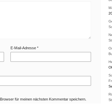
M
2
Ge
Sc
Ne
St
E-Mail-Adresse
*
Os
B
H
O
S
Fr
S
Rü
 Browser für meinen nächsten Kommentar speichern.
St
S