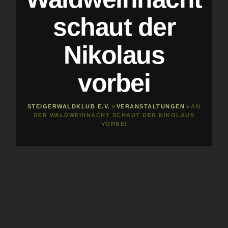
schaut der
Nikolaus
vorbei
STEIGERWALDKLUB E.V.
>
VERANSTALTUNGEN
>
AN
DER WALDWEIHNACHT SCHAUT DER NIKOLAUS
VORBEI