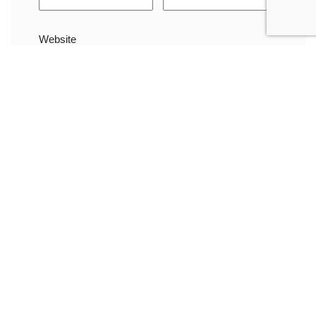
Website
Name, E-Mail-Adresse und Website in diesem
Browser für meinen nächsten Kommentar
speichern.