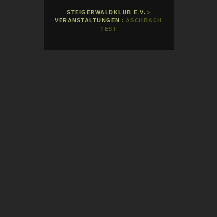
STEIGERWALDKLUB E.V.
>
VERANSTALTUNGEN
>
ASCHBACH
TEST