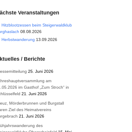
ächste Veranstaltungen
Hitzblootzessen beim Steigerwaldklub
urghaslach
08.08.2026
Herbstwanderung
13.09.2026
ktuelles / Berichte
essemitteilung
25. Juni 2026
ahreshauptversammlung am
.05.2026 im Gasthof „Zum Stroch“ in
hlüsselfeld
21. Juni 2026
euz, Mörderbrunnen und Burgstall
ren Ziel des Heimatvereins
urgebrach
21. Juni 2026
rühjahrswanderung des
eigerwaldklubs Oberscheinfeld
15. Mai