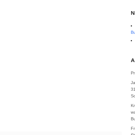
N
B
A
Pr
J
31
Sc
Kr
wa
B
F
St