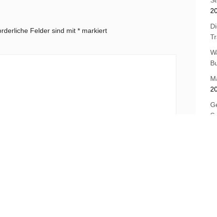
2
Di
orderliche Felder sind mit
*
markiert
T
W
B
M
2
Ge
Sc
Ne
St
E-Mail-Adresse
*
Os
B
J