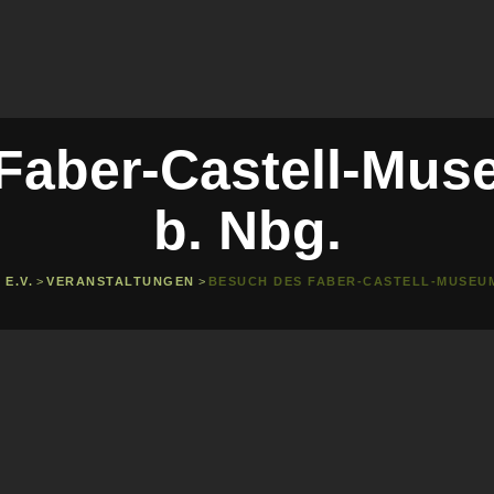
Faber-Castell-Muse
b. Nbg.
E.V.
>
VERANSTALTUNGEN
>
BESUCH DES FABER-CASTELL-MUSEUMS