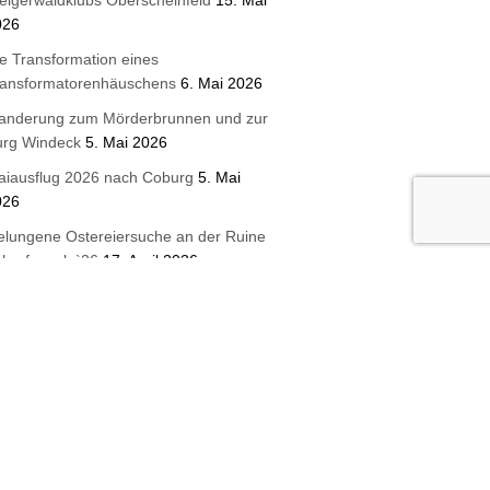
026
e Transformation eines
ransformatorenhäuschens
6. Mai 2026
anderung zum Mörderbrunnen und zur
urg Windeck
5. Mai 2026
aiausflug 2026 nach Coburg
5. Mai
026
lungene Ostereiersuche an der Ruine
harfeneck `26
17. April 2026
ue Wandertafeln für die Wanderregion
eigerwald
16. April 2026
terbrunnen 2026 Steigerwaldklub
urghaslach
3. April 2026
etzt Mitglied werden!