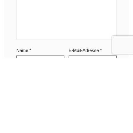
Name
*
E-Mail-Adresse
*
Website
Name, E-Mail-Adresse und Website in diesem
Browser für meinen nächsten Kommentar
speichern.