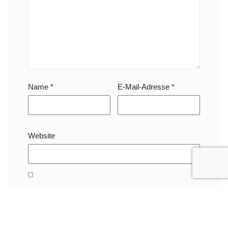
Name
*
E-Mail-Adresse
*
Website
Name, E-Mail-Adresse und Website in diesem
Browser für meinen nächsten Kommentar
speichern.