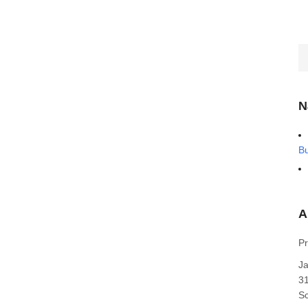
N
B
A
Pr
J
31
Sc