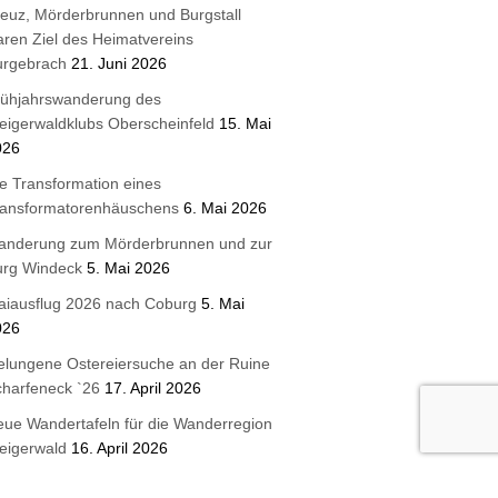
euz, Mörderbrunnen und Burgstall
ren Ziel des Heimatvereins
urgebrach
21. Juni 2026
rühjahrswanderung des
eigerwaldklubs Oberscheinfeld
15. Mai
026
e Transformation eines
ransformatorenhäuschens
6. Mai 2026
anderung zum Mörderbrunnen und zur
urg Windeck
5. Mai 2026
aiausflug 2026 nach Coburg
5. Mai
026
lungene Ostereiersuche an der Ruine
harfeneck `26
17. April 2026
ue Wandertafeln für die Wanderregion
eigerwald
16. April 2026
terbrunnen 2026 Steigerwaldklub