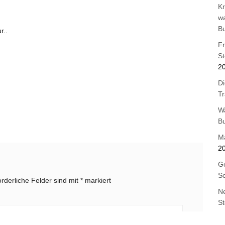
Kr
wa
B
r..
F
St
2
Di
T
W
B
M
2
Ge
Sc
orderliche Felder sind mit
*
markiert
Ne
St
Os