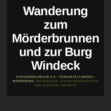
Wanderung
zum
Mörderbrunnen
und zur Burg
Windeck
STEIGERWALDKLUB E.V.
>
VERANSTALTUNGEN
>
WANDERUNG
>
WANDERUNG ZUM MÖRDERBRUNNEN
UND ZUR BURG WINDECK