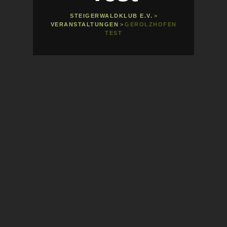
STEIGERWALDKLUB E.V.
>
VERANSTALTUNGEN
>
GEROLZHOFEN
TEST