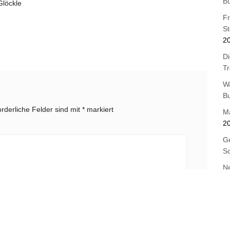
B
Glöckle
F
St
2
Di
T
W
B
orderliche Felder sind mit
*
markiert
M
2
Ge
Sc
Ne
St
Os
B
E-Mail-Adresse
*