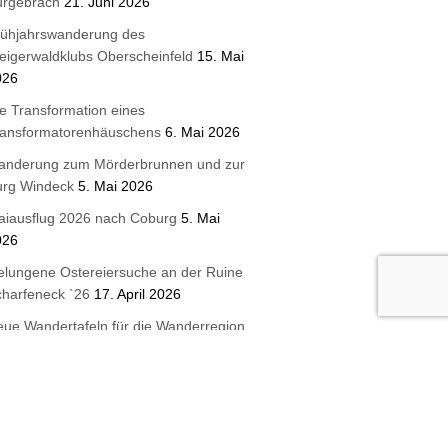
urgebrach
21. Juni 2026
rühjahrswanderung des
eigerwaldklubs Oberscheinfeld
15. Mai
026
e Transformation eines
ransformatorenhäuschens
6. Mai 2026
anderung zum Mörderbrunnen und zur
urg Windeck
5. Mai 2026
aiausflug 2026 nach Coburg
5. Mai
026
lungene Ostereiersuche an der Ruine
harfeneck `26
17. April 2026
ue Wandertafeln für die Wanderregion
eigerwald
16. April 2026
terbrunnen 2026 Steigerwaldklub
urghaslach
3. April 2026