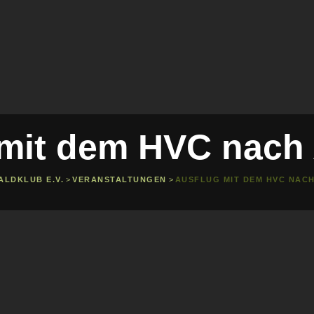
 mit dem HVC nach
ALDKLUB E.V.
>
VERANSTALTUNGEN
>
AUSFLUG MIT DEM HVC NAC