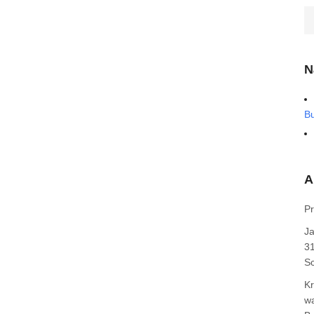
N
B
A
Pr
J
31
Sc
Kr
wa