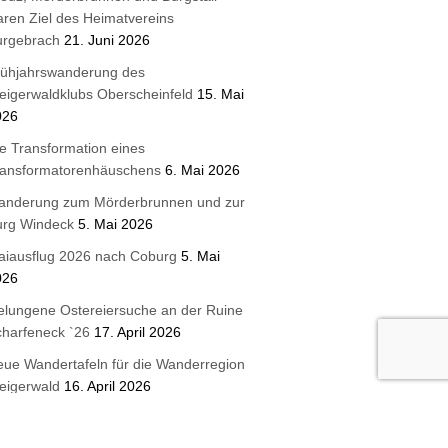
ren Ziel des Heimatvereins
urgebrach
21. Juni 2026
rühjahrswanderung des
eigerwaldklubs Oberscheinfeld
15. Mai
026
e Transformation eines
ransformatorenhäuschens
6. Mai 2026
anderung zum Mörderbrunnen und zur
urg Windeck
5. Mai 2026
aiausflug 2026 nach Coburg
5. Mai
026
lungene Ostereiersuche an der Ruine
harfeneck `26
17. April 2026
ue Wandertafeln für die Wanderregion
eigerwald
16. April 2026
terbrunnen 2026 Steigerwaldklub
urghaslach
3. April 2026