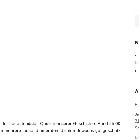
N
B
A
Pr
J
31
ne der bedeutendsten Quellen unserer Geschichte. Rund 55.00
Sc
en mehrere tausend unter dem dichten Bewuchs gut geschützt
Kr