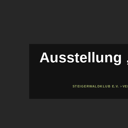
Ausstellung 
STEIGERWALDKLUB E.V.
>
VE