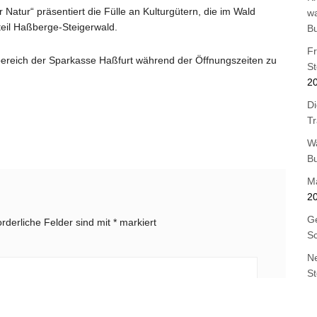
Natur“ präsentiert die Fülle an Kulturgütern, die im Wald
wa
lteil Haßberge-Steigerwald.
B
F
bereich der Sparkasse Haßfurt während der Öffnungszeiten zu
St
2
Di
T
W
B
M
2
Ge
orderliche Felder sind mit
*
markiert
Sc
Ne
St
Os
B