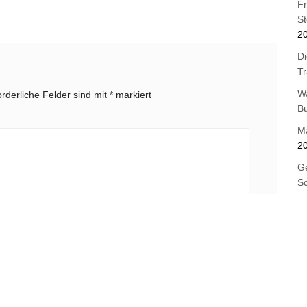
F
St
2
Di
T
W
orderliche Felder sind mit
*
markiert
B
M
2
Ge
Sc
Ne
St
Os
E-Mail-Adresse
*
B
J