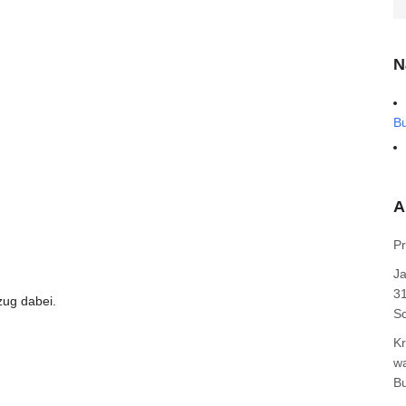
N
B
A
Pr
J
31
zug dabei.
Sc
Kr
wa
B