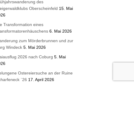
rühjahrswanderung des
eigerwaldklubs Oberscheinfeld
15. Mai
026
e Transformation eines
ransformatorenhäuschens
6. Mai 2026
anderung zum Mörderbrunnen und zur
urg Windeck
5. Mai 2026
aiausflug 2026 nach Coburg
5. Mai
026
lungene Ostereiersuche an der Ruine
harfeneck `26
17. April 2026
ue Wandertafeln für die Wanderregion
eigerwald
16. April 2026
terbrunnen 2026 Steigerwaldklub
urghaslach
3. April 2026
etzt Mitglied werden!