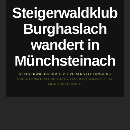
Steigerwaldklub
Burghaslach
wandert in
Münchsteinach
STEIGERWALDKLUB E.V.
>
VERANSTALTUNGEN
>
STEIGERWALDKLUB BURGHASLACH WANDERT IN
MÜNCHSTEINACH