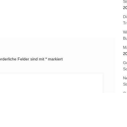
St
2
Di
T
W
B
M
2
orderliche Felder sind mit
*
markiert
Ge
Sc
Ne
St
Os
B
J
E-Mail-Adresse
*