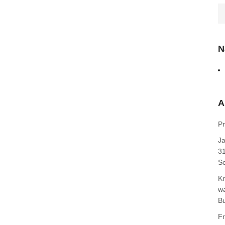
N
A
Pr
J
31
Sc
Kr
wa
B
F