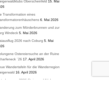
eigerwaldklubs Oberscheinfeld
15. Mai
026
e Transformation eines
ransformatorenhäuschens
6. Mai 2026
anderung zum Mörderbrunnen und zur
urg Windeck
5. Mai 2026
aiausflug 2026 nach Coburg
5. Mai
026
lungene Ostereiersuche an der Ruine
harfeneck `26
17. April 2026
ue Wandertafeln für die Wanderregion
eigerwald
16. April 2026
terbrunnen 2026 Steigerwaldklub
urghaslach
3. April 2026
etzt Mitglied werden!