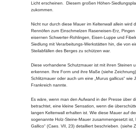
Licht erscheinen. Diesem großen Höhen-Siedlungsplat
zukommen.
Nicht nur durch diese Mauer im Keltenwall allein wird
Rennöfen zum Einschmelzen Raseneisen-Erz, Pingen (
eisernen Schwerter-Rohlingen, Eisen-Luppe und Fibeln,
Siedlung mit Verarbeitungs-Werkstätten hin, die von
Steilabfällen des Berges zu schützen war.
Diese vorhandene Schutzmauer ist mit ihren Steinen u
erkennen. Ihre Form und ihre Maße (siehe Zeichnung) 
Schlitzmauer oder auch um eine „Murus gallicus“ wie J
Frankreich nannte.
Es wäre, wenn man den Aufwand in der Presse über die 
betrachtet, eine kleine Sensation, wenn die überschü
langen Keltenwall erhalten ist. Wie diese Mauer auf 
sogenannte Holz-Steine-Mauer zusammengesetzt ist, ha
Gallico“ (Caes. VII, 23) detailliert beschrieben. (siehe