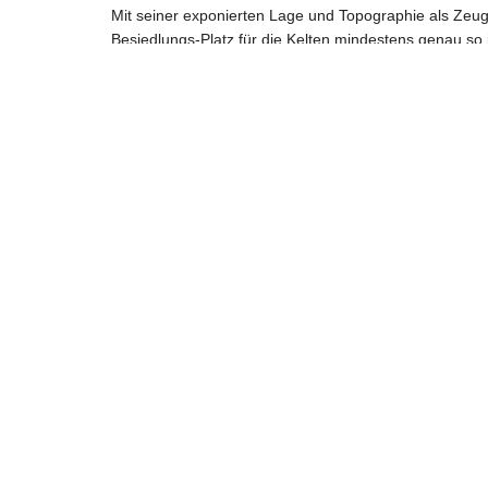
Mit seiner exponierten Lage und Topographie als Zeu
Besiedlungs-Platz für die Kelten mindestens genau so 
Archäologen schon seit Jahrzehnten graben. Zu dies
wurde von Volker Dungs eine 24-seitige farbige Hoch
Schreiben Sie einen Kommentar
Ihre E-Mail-Adresse wird nicht veröffentlicht.
Erf
Kommentar
*