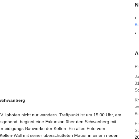
N
B
A
Pr
J
31
Sc
Kr
m Schwanberg
wa
B
V. Iphofen nicht nur wandern. Treffpunkt ist um 15.00 Uhr, am
usgehend, beginnt eine Exkursion über den Schwanberg mit
F
rteidigungs-Bauwerke der Kelten. Ein altes Foto vom
St
 Kelten-Wall mit seiner überschütteten Mauer in einem neuen
2