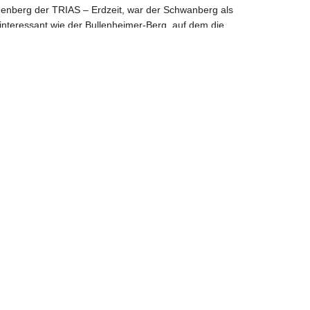
genberg der TRIAS – Erdzeit, war der Schwanberg als
interessant wie der Bullenheimer-Berg. auf dem die
er Exkursion und zum Thema: „Die Kelten auf dem Schwanberg“,
glanz-Broschüre Format DIN-A4 erstellt und herausgegeben.
orderliche Felder sind mit
*
markiert