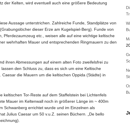
z der Kelten, wird eventuell auch eine größere Bedeutung
Di
T
 diese Aussage unterstrichen. Zahlreiche Funde, Standplätze von
W
Grabungslöcher dieser Erze am Kugelspiel-Berg). Funde von
B
 Pferdezaumzeug etc., weisen alle auf eine wichtige keltische
M
 einer wehrhaften Mauer und entsprechenden Ringmauern zu den
2
Ge
Sc
nd ihren Abmessungen auf einem alten Foto zweifelsfrei zu
lassen den Schluss zu, dass es sich um eine Keltische
Ne
. Caesar die Mauern um die keltischen Oppida (Städte) in
St
Os
B
keltischen Tor-Reste auf dem Staffelstein bei Lichtenfels
ttete Mauer im Keltenwall noch in größerer Länge im ~ 400m
dem Schwanberg errichtet wurde und im Einzelnen als
J
t Julius Caesar um 50 v.u.Z. seinen Büchern. „De bello
 Zeichnung).